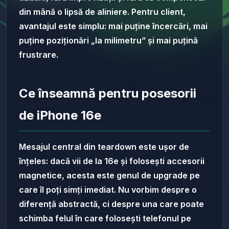
din mână o lipsă de aliniere. Pentru client,
avantajul este simplu: mai puține încercări, mai
puține poziționări „la milimetru” și mai puțină
frustrare.
Ce înseamnă pentru posesorii
de iPhone 16e
Mesajul central din teardown este ușor de
înțeles: dacă vii de la 16e și folosești accesorii
magnetice, acesta este genul de upgrade pe
care îl poți simți imediat. Nu vorbim despre o
diferență abstractă, ci despre una care poate
schimba felul în care folosești telefonul pe