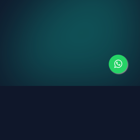
📱
Zen GSM