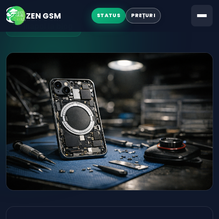
LICITAȚII
ZEN GSM
STATUS
PREȚURI
← Înapoi la blog