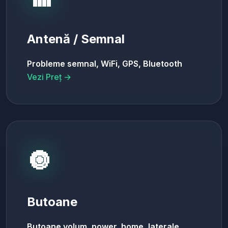
Antenă / Semnal
Probleme semnal, WiFi, GPS, Bluetooth
Vezi Preț →
🔘
Butoane
Butoane volum, power, home, laterale