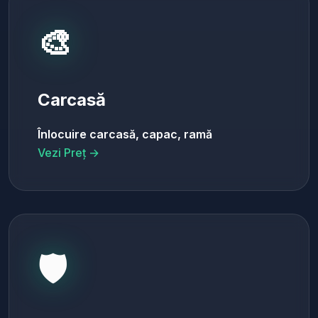
🎨
Carcasă
Înlocuire carcasă, capac, ramă
Vezi Preț →
🛡️