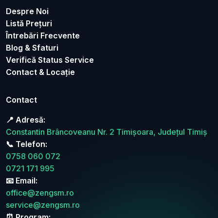
Despre Noi
Listă Prețuri
Întrebări Frecvente
Blog & Sfaturi
Verifică Status Service
Contact & Locație
Contact
📍 Adresă:
Constantin Brâncoveanu Nr. 2 Timișoara, Județul Timiș
📞 Telefon:
0758 060 072
0721 171 995
📧 Email:
office@zengsm.ro
service@zengsm.ro
⏰ Program: