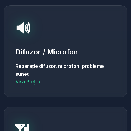
🔊
Difuzor / Microfon
Reparație difuzor, microfon, probleme
sunet
Vezi Preț →
📶