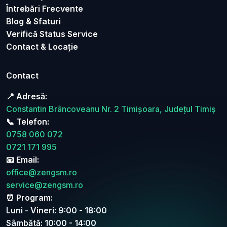
Întrebări Frecvente
Blog & Sfaturi
Verifică Status Service
Contact & Locație
Contact
📍 Adresă:
Constantin Brâncoveanu Nr. 2 Timișoara, Județul Timiș
📞 Telefon:
0758 060 072
0721 171 995
📧 Email:
office@zengsm.ro
service@zengsm.ro
⏰ Program:
Luni - Vineri: 9:00 - 18:00
Sâmbătă: 10:00 - 14:00