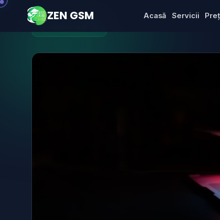
ZEN GSM
Acasă
Servicii
Preț
← Înapoi la blog