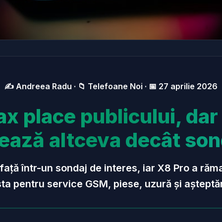
✍️ Andreea Radu · 📁 Telefoane Noi · 📅 27 aprilie 2026
x place publicului, dar
ează altceva decât son
 față într-un sondaj de interes, iar X8 Pro a ră
a pentru service GSM, piese, uzură și așteptăril