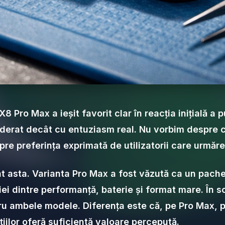
 Pro Max a ieșit favorit clar în reacția inițială a 
derat decât cu entuziasm real. Nu vorbim despre ci
spre preferința exprimată de utilizatorii care urmăr
t asta. Varianta Pro Max a fost văzută ca un pach
iei dintre performanță, baterie și format mare. În s
ru ambele modele. Diferența este că, pe Pro Max, p
iilor oferă suficientă valoare percepută.