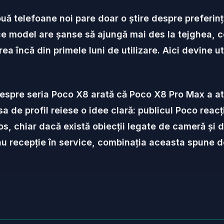
ă telefoane noi pare doar o știre despre preferinț
 ce model are șanse să ajungă mai des la tejghea,
a încă din primele luni de utilizare. Aici devine ut
 despre seria Poco X8 arată că Poco X8 Pro Max a a
a de profil reiese o idee clară: publicul Poco reac
s, chiar dacă există obiecții legate de cameră și d
 sau recepție în service, combinația aceasta spune 