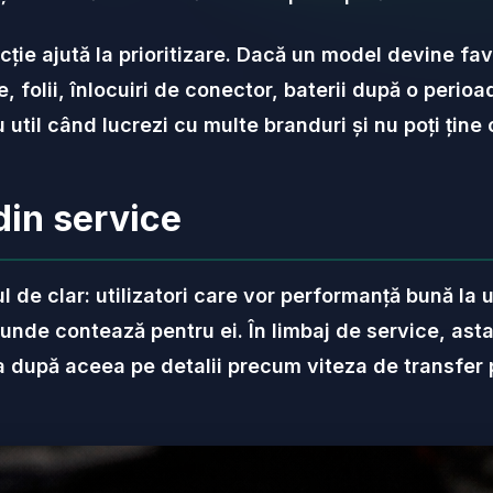
ție ajută la prioritizare. Dacă un model devine favo
 folii, înlocuiri de conector, baterii după o perioad
 util când lucrezi cu multe branduri și nu poți ține 
din service
l de clar: utilizatori care vor performanță bună la
unde contează pentru ei. În limbaj de service, ast
ia după aceea pe detalii precum viteza de transfer 