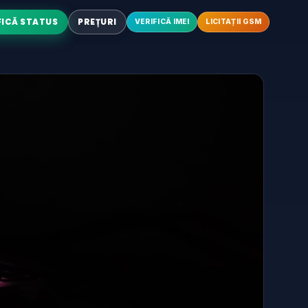
FICĂ STATUS
PREȚURI
VERIFICĂ IMEI
LICITAȚII GSM