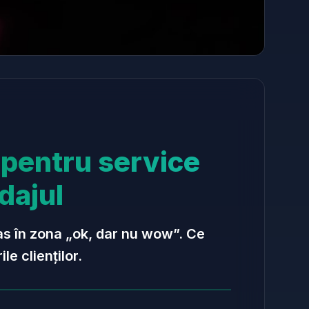
 pentru service
dajul
mas în zona „ok, dar nu wow”. Ce
e clienților.