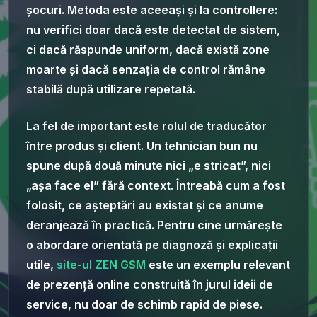
șocuri. Metoda este aceeași și la controllere:
nu verifici doar dacă este detectat de sistem,
ci dacă răspunde uniform, dacă există zone
moarte și dacă senzația de control rămâne
stabilă după utilizare repetată.
La fel de important este rolul de traducător
între produs și client. Un tehnician bun nu
spune după două minute nici „e stricat”, nici
„așa face el” fără context. Întreabă cum a fost
folosit, ce așteptări au existat și ce anume
deranjează în practică. Pentru cine urmărește
o abordare orientată pe diagnoză și explicații
utile,
site-ul ZEN GSM
este un exemplu relevant
de prezență online construită în jurul ideii de
service, nu doar de schimb rapid de piese.