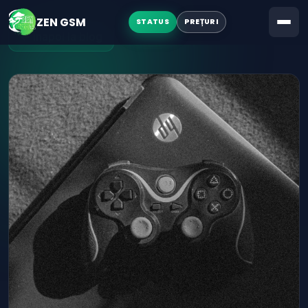
LICITAȚII
ZEN GSM
STATUS
PREȚURI
← Înapoi la blog