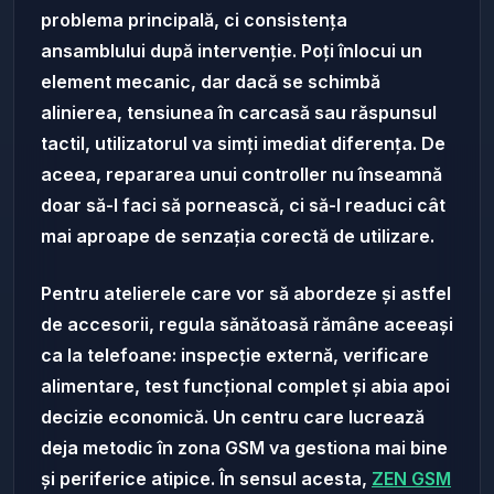
problema principală, ci consistența
ansamblului după intervenție. Poți înlocui un
element mecanic, dar dacă se schimbă
alinierea, tensiunea în carcasă sau răspunsul
tactil, utilizatorul va simți imediat diferența. De
aceea, repararea unui controller nu înseamnă
doar să-l faci să pornească, ci să-l readuci cât
mai aproape de senzația corectă de utilizare.
Pentru atelierele care vor să abordeze și astfel
de accesorii, regula sănătoasă rămâne aceeași
ca la telefoane: inspecție externă, verificare
alimentare, test funcțional complet și abia apoi
decizie economică. Un centru care lucrează
deja metodic în zona GSM va gestiona mai bine
și periferice atipice. În sensul acesta,
ZEN GSM