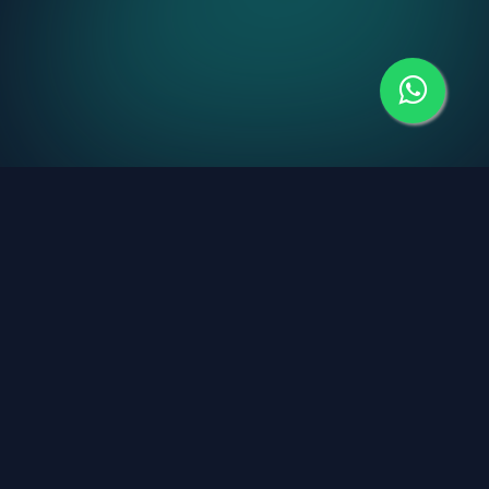
📱
Zen GSM
Service GSM profesional în Timișoara. Reparăm toate
mărcile de telefoane și tablete cu piese originale și
garanție inclusă.
SC Ajutor Technologia SRL